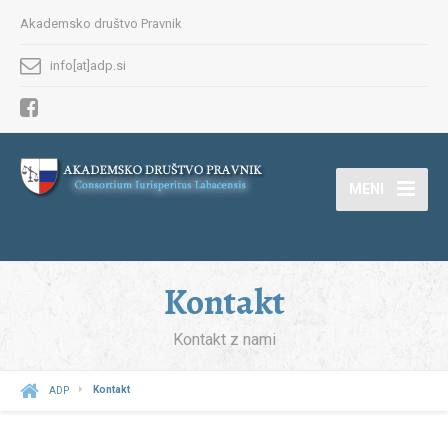
Akademsko društvo Pravnik
info[at]adp.si
MENI
Kontakt
Kontakt z nami
ADP
Kontakt